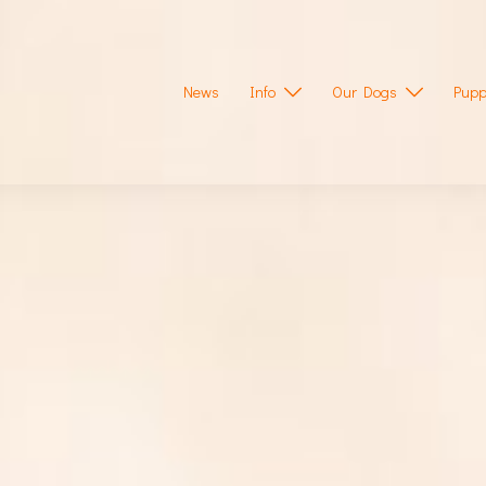
News
Info
Our Dogs
Pupp