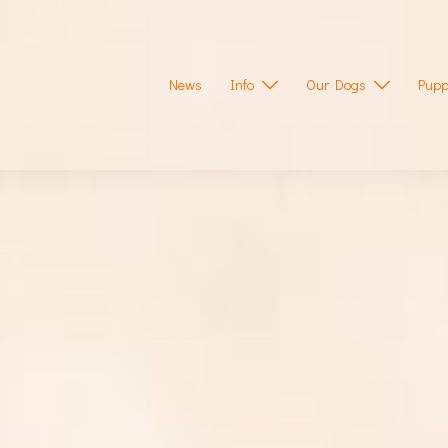
News
Info
Our Dogs
Pupp