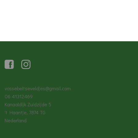
vossebeltseveldjes@gmail.com
06 41312469
Kanaaldijk Zuidzijde 5
't Haantje
,
7874 TG
Nederland