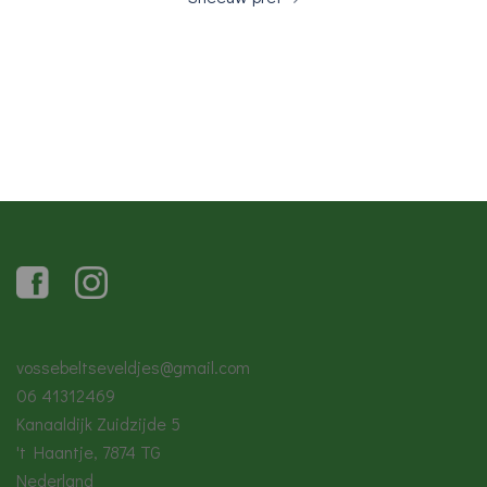
vossebeltseveldjes@gmail.com
06 41312469
Kanaaldijk Zuidzijde 5
't Haantje
,
7874 TG
Nederland