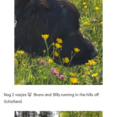
Nog 2 vosjes 🦊 Bruno and Billy running in the hills off
Schotland