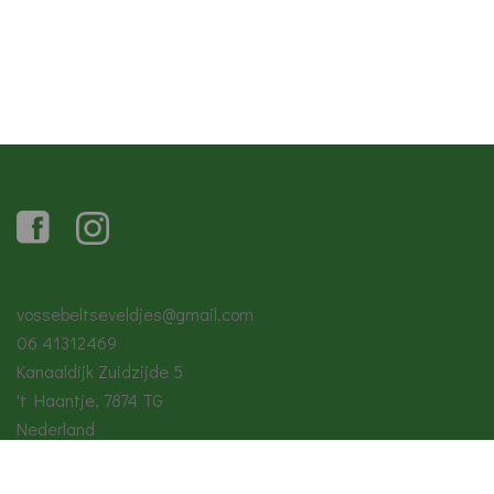
vossebeltseveldjes@gmail.com
06 41312469
Kanaaldijk Zuidzijde 5
't Haantje
,
7874 TG
Nederland