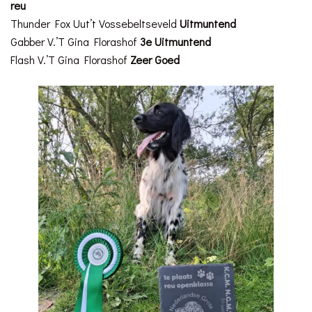
reu
Thunder Fox Uut’t Vossebeltseveld
Uitmuntend
Gabber V.’T Gina Florashof
3e Uitmuntend
Flash V.’T Gina Florashof
Zeer Goed