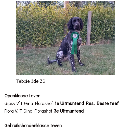
Tebbie 3de ZG
Openklasse teven
Gipsy V’T Gina Florashof
1e Uitmuntend Res. Beste teef
Flora V.’T Gina Florashof
3e Uitmuntend
Gebruikshondenklasse teven