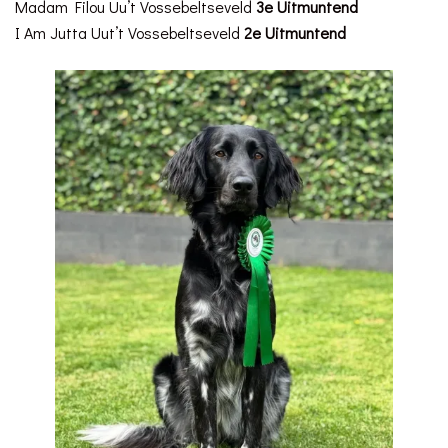
Madam Filou Uu’t Vossebeltseveld
3e Uitmuntend
I Am Jutta Uut’t Vossebeltseveld
2e Uitmuntend