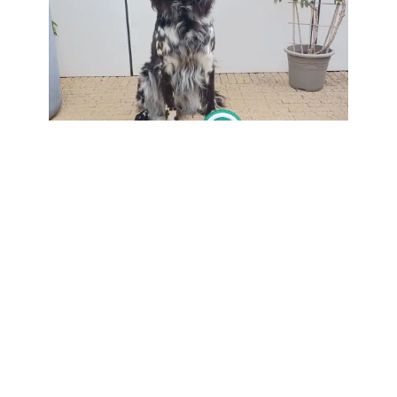
Raza 1ste Uitmuntend Kampioen klasse
Fokkersklasse teven
Gina-Bo V.’T Gina Florashof
1e Uitmuntend