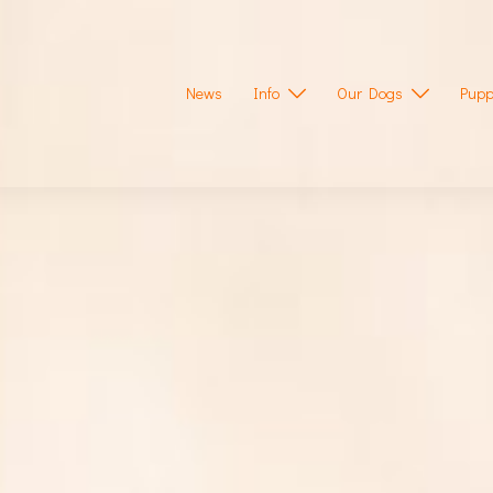
News
Info
Our Dogs
Pupp