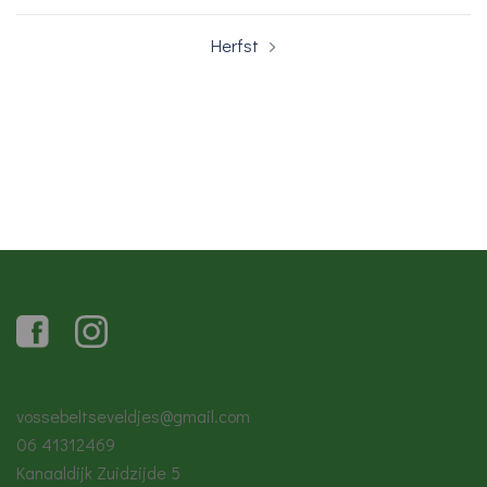
Herfst
vossebeltseveldjes@gmail.com
06 41312469
Kanaaldijk Zuidzijde 5