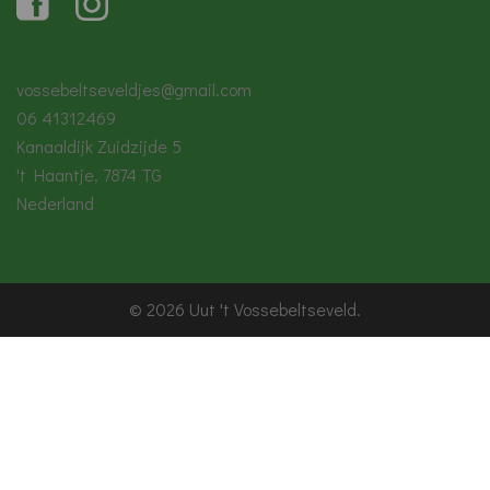
vossebeltseveldjes@gmail.com
06 41312469
Kanaaldijk Zuidzijde 5
't Haantje
,
7874 TG
Nederland
© 2026 Uut 't Vossebeltseveld.