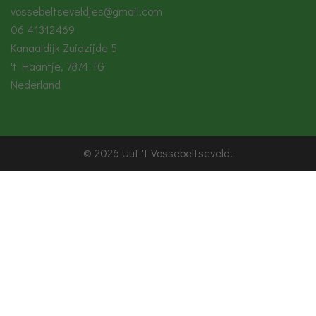
vossebeltseveldjes@gmail.com
06 41312469
Kanaaldijk Zuidzijde 5
't Haantje
,
7874 TG
Nederland
© 2026 Uut 't Vossebeltseveld.