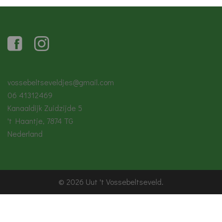
vossebeltseveldjes@gmail.com
06 41312469
Kanaaldijk Zuidzijde 5
't Haantje
,
7874 TG
Nederland
© 2026 Uut 't Vossebeltseveld.