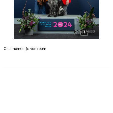
Ons momentje van roem
Bericht
Finn won his second CC
navigatie
Crufts 2025