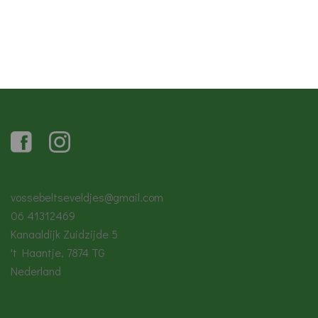
vossebeltseveldjes@gmail.com
06 41312469
Kanaaldijk Zuidzijde 5
't Haantje
,
7874 TG
Nederland