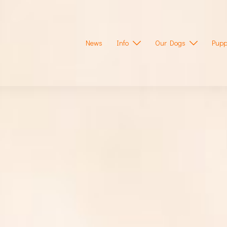
News
Info
Our Dogs
Pupp