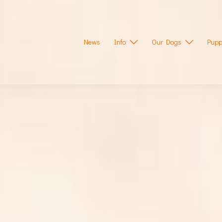
News
Info
Our Dogs
Pupp