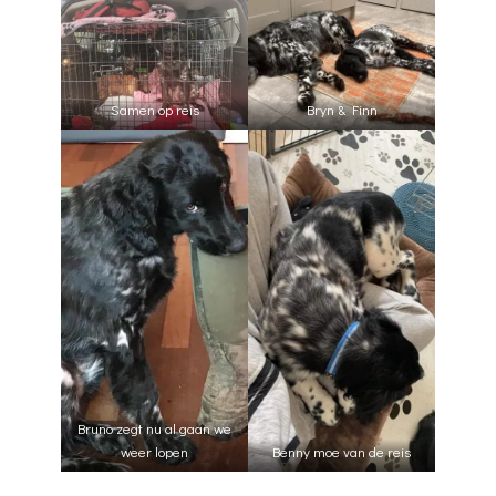
Samen op reis
Bryn & Finn
Bruno zegt nu al gaan we
weer lopen
Benny moe van de reis