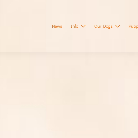
News
Info
Our Dogs
Pupp