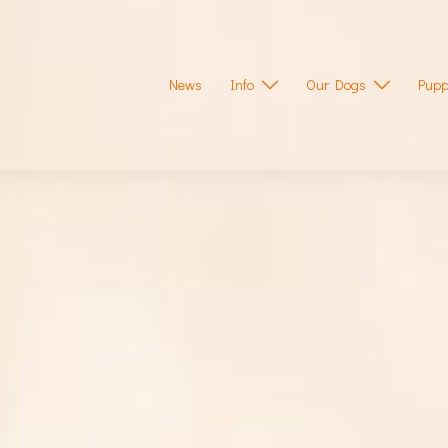
News
Info
Our Dogs
Pupp